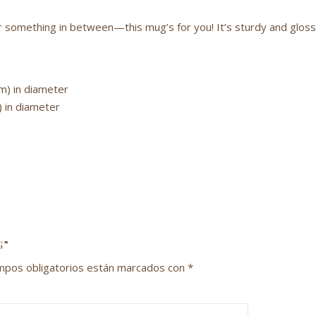
 something in between—this mug’s for you! It’s sturdy and glossy 
cm) in diameter
) in diameter
G”
mpos obligatorios están marcados con
*