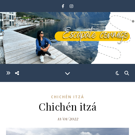
CHICHÉN ITZÁ
Chichén itzá
11/01/2022